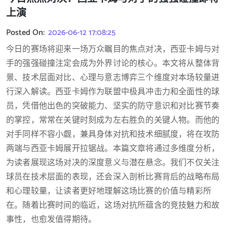
上演
Posted On:
2026-06-12 17:08:25
今日的赛场将迎来一场万众瞩目的焦点对决，西亚卡姆与对
手的强强碰撞注定会成为外界讨论的核心。本文将从整体背
景、技术层面对比、心理与意志博弈三个维度对本场较量进
行深入解读。西亚卡姆作为联盟中极具冲击力和全面性的球
员，凭借他出色的突破能力、坚实的防守意识和对比赛节奏
的掌控，常常在关键时刻成为左右胜负的关键人物。而他的
对手同样不容小觑，兼具身体对抗和技术细腻度，将在攻防
两端与西亚卡姆展开拉锯战。本篇文章将通过多维度分析，
为读者展现这场对决的深度意义与潜在悬念。我们不仅关注
球员在技术层面的表现，还会深入剖析比赛背后的战略布局
和心理较量，让读者更好地理解这场比赛的价值与精彩所
在。随着比赛时间的临近，这场对抗所蕴含的竞技魅力和故
事性，也愈发值得期待。