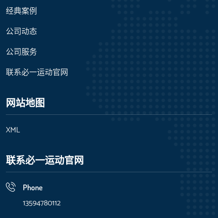
经典案例
公司动态
公司服务
联系必一运动官网
网站地图
XML
联系必一运动官网
Phone
13594780112