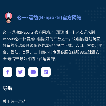
必一·运动(B-Sports)官方网站✅【亚洲唯一】✅欢迎来到
Bsports必一体育是中国最好的平台之一。!为国内游戏玩家
打造的全球最顶级乐趣游戏APP,提供下载、入口、首页、平
台、登陆、官网、二十四小时专属客服在线服务!全球最安
全,最信誉,最公平的平台运营商!
导航
关于必一运动