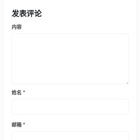
发表评论
内容
姓名
*
邮箱
*