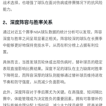
战术选择，也增强了球队在面对伤病或停赛情况下的抗风险
能力。
2、深度阵容与胜率关系
通过对近五个赛季NBA球队数据的统计分析可以发现，阵容
深度与胜率之间呈现显著正相关。阵容较深的球队在长赛季
中能够更好地保持竞技水平，从而在积分榜上占据有利位
置。
具体而言，当首发球员轮休或出现伤病时，替补球员的稳定
表现直接影响比赛结果。深度不足的球队在主力缺席时胜率
下降明显，而阵容深厚的球队则能够通过替补球员维持进攻
节奏和防守强度，从而减少负面影响。
此外，深度阵容对于季后赛尤为关键。在高强度、短间隔比
赛中，体能管理成为决定胜负的重要因素。拥有可靠替补的
球队能够合理分配上场时间，减少主力球员疲劳，提高关键