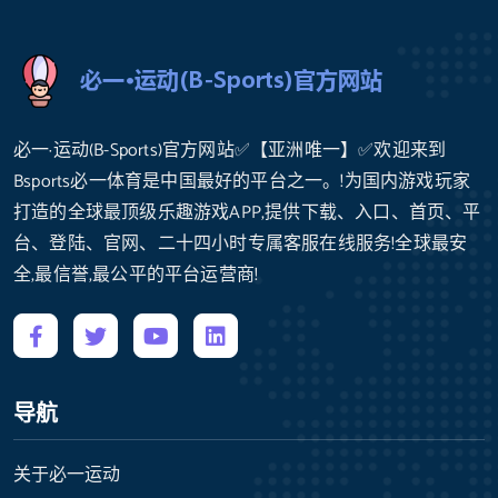
必一·运动(B-Sports)官方网站✅【亚洲唯一】✅欢迎来到
Bsports必一体育是中国最好的平台之一。!为国内游戏玩家
打造的全球最顶级乐趣游戏APP,提供下载、入口、首页、平
台、登陆、官网、二十四小时专属客服在线服务!全球最安
全,最信誉,最公平的平台运营商!
导航
关于必一运动