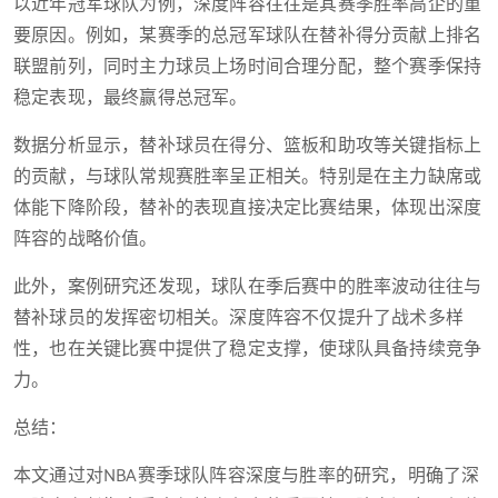
以近年冠军球队为例，深度阵容往往是其赛季胜率高企的重
要原因。例如，某赛季的总冠军球队在替补得分贡献上排名
联盟前列，同时主力球员上场时间合理分配，整个赛季保持
稳定表现，最终赢得总冠军。
数据分析显示，替补球员在得分、篮板和助攻等关键指标上
的贡献，与球队常规赛胜率呈正相关。特别是在主力缺席或
体能下降阶段，替补的表现直接决定比赛结果，体现出深度
阵容的战略价值。
此外，案例研究还发现，球队在季后赛中的胜率波动往往与
替补球员的发挥密切相关。深度阵容不仅提升了战术多样
性，也在关键比赛中提供了稳定支撑，使球队具备持续竞争
力。
总结：
本文通过对NBA赛季球队阵容深度与胜率的研究，明确了深