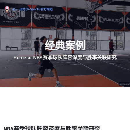
经典案例
Home
NBA赛季球队阵容深度与胜率关联研究
NBA赛季球队阵容深度与胜率关联研究