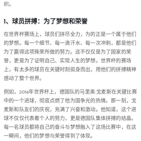
织。
1、球员拼搏：为了梦想和荣誉
在世界杯赛场上，球员们拼尽全力，为的正是一个属于他们
的梦想。每一个细节、每一滴汗水、每一次冲刺，都是他们
为了赢得这项殊荣所做的努力。这不仅仅是为了国家的荣
誉，更是为了证明自己、实现人生的梦想。世界杯的赛场
上，有太多的球员在关键时刻挺身而出，用他们的拼搏精神
感动了整个世界。
例如，2014年世界杯上，德国队的马里奥·戈麦斯在关键比赛
中的一个进球，彻底点燃了他为国争光的热情。那一刻，戈
麦斯和队友们的庆祝，充满了兴奋和激动。他知道，这个进
球不仅仅代表着个人的努力，更是德国队集体拼搏的结晶。
每一名球员都将自己的奋斗与梦想融入了这场比赛中，在这
一瞬间，他们的梦想与荣誉得到了体现。