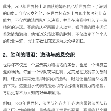
此外，2018年世界杯上法国队的姆巴佩也给世界留下了深刻
的印象。年仅19岁的他，在世界杯赛场上展现出极强的比赛
能力，不仅帮助法国队打入决赛，并且在决赛中打入了一粒
精彩的进球。赛后的庆祝画面让人动容，姆巴佩的眼中闪烁
着激情和激动，他知道这场比赛的胜利，不仅改变了他个人
的职业生涯，也让无数法国球迷为之欢呼雀跃。
2、胜利的眼泪：激动与感恩交织
世界杯不仅是一个展示实力和技巧的舞台，也是一个情感宣
泄的场所。每当一个球队获得胜利，尤其是在决赛等关键时
刻，球员们常常无法抑制内心的激动，眼泪便自然而然地流
淌下来。这些泪水代表的是无尽的付出和所有努力的结晶，
背后更有不为人知的艰辛与坚持。
例如，1998年世界杯，法国队的齐内丁·齐达内带领法国队取
得了历史性的胜利，最终获得了世界杯冠军。赛后的那个瞬