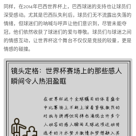
同样，在2014年巴西世界杯上，巴西球迷的支持也让球员们
深受感动。尤其是巴西队失利后，球员们无不流露出失落的
情绪，但球迷们的呐喊与呼声让他们意识到，尽管未能夺
冠，他们依然收获了球迷们的爱与尊敬。球员们与球迷之间
的情感互动，让世界杯这个舞台不仅仅是竞技的较量，更是
情感的碰撞。