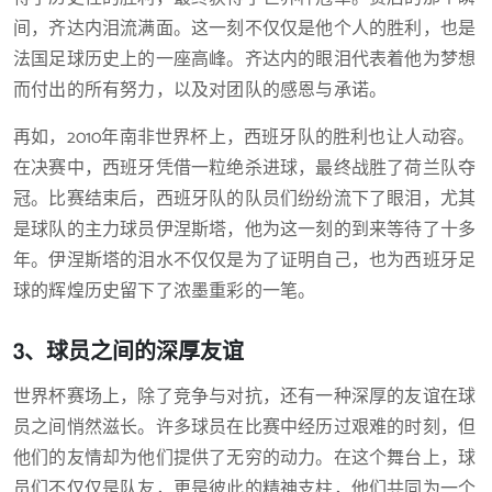
间，齐达内泪流满面。这一刻不仅仅是他个人的胜利，也是
法国足球历史上的一座高峰。齐达内的眼泪代表着他为梦想
而付出的所有努力，以及对团队的感恩与承诺。
再如，2010年南非世界杯上，西班牙队的胜利也让人动容。
在决赛中，西班牙凭借一粒绝杀进球，最终战胜了荷兰队夺
冠。比赛结束后，西班牙队的队员们纷纷流下了眼泪，尤其
是球队的主力球员伊涅斯塔，他为这一刻的到来等待了十多
年。伊涅斯塔的泪水不仅仅是为了证明自己，也为西班牙足
球的辉煌历史留下了浓墨重彩的一笔。
3、球员之间的深厚友谊
世界杯赛场上，除了竞争与对抗，还有一种深厚的友谊在球
员之间悄然滋长。许多球员在比赛中经历过艰难的时刻，但
他们的友情却为他们提供了无穷的动力。在这个舞台上，球
员们不仅仅是队友，更是彼此的精神支柱，他们共同为一个