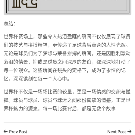
总结：
世界杯赛场上，那些令人热泪盈眶的瞬间不仅仅展现了球员
们的技艺与拼搏精神，更传递了足球背后蕴含的人性光辉。
无论是球员们为了梦想与荣誉拼搏的瞬间，还是因胜利激动
落泪的情景，抑或是球员之间深厚的友谊，都深深地打动了
每一位观众。这些瞬间在镜头的定格下，成为了永恒的记
忆，深深镌刻在每一个人心中。
世界杯不仅是一场场比赛的较量，更是一场情感的交织与碰
撞。球员与球员、球员与球迷之间那份真挚的情感，正是世
界杯魅力的源泉。每一场比赛背后，都是无数个故事
Prev Post
Next Post