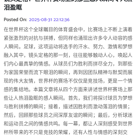
泪盈眶
Posted On:
2025-08-31 22:12:36
在世界杯这个全球瞩目的体育盛会中，比赛场上不断上演着
紧张激烈的对抗与拼搏，但同样也涌现出许多令人动容的感
人瞬间。足球，这项运动将选手的汗水、努力、激情和梦想
融入其中，镜头定格的那一刻，往往能够触动人心，唤起人
们内心最真挚的情感。从球员们为胜利而拼尽全力，到那些
为家国荣誉而流下眼泪的瞬间，再到因团队精神与默契而展
现的伟大友情，世界杯的赛场不仅仅是竞技场，更是一个情
感的集结地。本篇文章将从四个方面来讲述世界杯赛场上那
些让人热泪盈眶的感人瞬间。首先，我们将探讨球员为梦想
与胜利拼搏的瞬间；接着，描述因胜利而激动落泪的情景；
然后，回顾那些球员之间深厚友谊的瞬间；最后，分析球迷
和运动员之间的情感共鸣。每一幕，都让人深刻感受到世界
杯所带来的不只是竞技的荣耀，还有人性与情感的深刻交