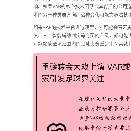
响。如果VAR的核心技术团队或其背后的公司
术的另一种发展方向。这种变化可能意味着技
如果VAR的技术平台进行转型，它可能会带来
度、人工智能辅助判定等方面的升级，都可能
可能促使全球范围内的足球比赛重新审视其裁