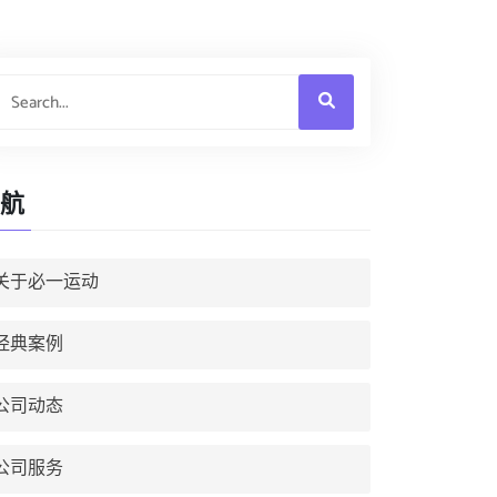
航
关于必一运动
经典案例
公司动态
公司服务