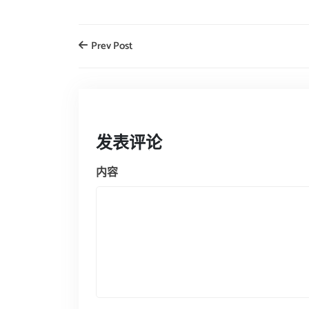
Prev Post
发表评论
内容