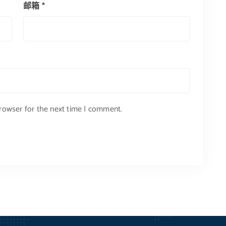
邮箱
*
browser for the next time I comment.