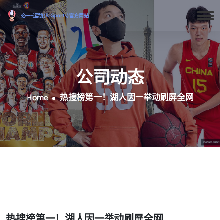
公司动态
Home
热搜榜第一！湖人因一举动刷屏全网
热搜榜第一！湖人因一举动刷屏全网