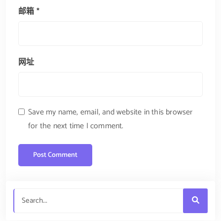
邮箱
*
网址
Save my name, email, and website in this browser
for the next time I comment.