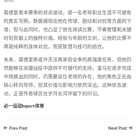
莫德里奇本赛季的状态波动，是一名老将职业生涯不可避免
的真实写照。数据展现出他在传球、跑动和对抗等方面的下
滑，但与此同时，也凸显了他在阅读比赛、节奏管理和关键
时刻贡献上的独特价值。经验与年龄的交织，让他的比赛不
再是纯粹的身体对抗，而是智慧与技巧的结合。
未来，莫德里奇或许无法再承担全季的高强度任务，但他仍
然能够在关键战役中提供不可替代的支持。皇马在逐步完成
中场换血的同时，仍需要这位老将的存在，他的角色正在由
核心转向导师，但其价值与影响力依然深远。这种状态波
动，正是传奇球员在岁月长河中留下的印记。
必一运动bsport体育
Prev Post
Next Post