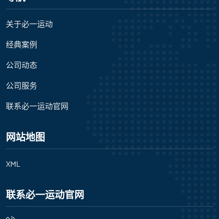
关于必一运动
经典案例
公司动态
公司服务
联系必一运动官网
网站地图
XML
联系必一运动官网