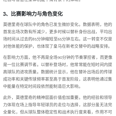
3、比赛影响力与角色变化
莫德里奇在球队中的角色已发生微妙变化。数据表明，他的
首发出场次数有所减少，更多时候以替补身份出战，平均出
场时间从过去的85分钟缩短至65分钟左右。这一转变不仅是
对他体能的保护，也体现了皇马在新老交替中的战略安排。
在影响力方面，他不再是全场90分钟的节奏掌控者，而更像
是一位比赛调节者。以替补登场时，他常常能在短时间内提
高球队的进攻质量。数据统计显示，他在替补出场后的传球
成功率和关键传球频率甚至高于首发阶段，这表明他通过集
中能量在特定时间段依然能制造巨大影响。
此外，莫德里奇的精神层面价值愈加重要。他的经验和领导
力体现在场上指导年轻球员的走位与选择，这部分虽无法完
全量化，但从球队整体稳定性和战术执行度来看，作用不可